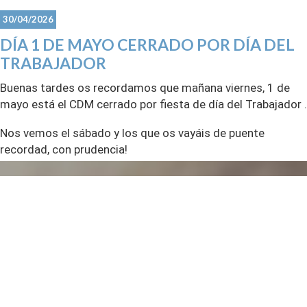
saludos
30/04/2026
DÍA 1 DE MAYO CERRADO POR DÍA DEL
CDM
TRABAJADOR
Buenas tardes os recordamos que mañana viernes, 1 de
mayo está el CDM cerrado por fiesta de día del Trabajador .
Nos vemos el sábado y los que os vayáis de puente
recordad, con prudencia!
Nos vemos
CDM