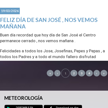
19/03/2026
FELIZ DÍA DE SAN JOSÉ , NOS VEMOS
MAÑANA
Buen día recordad que hoy día de San José el Centro
permanece cerrado , nos vemos mañana .
Felicidades a todos los Jose, Josefinas, Pepes y Pepas , a
todos los Padres y a todo el mundo fallero disfrutad
vuestro día grande !
Nos vemos mañana a quemar esos buñuelos.....
«
‹
1
2
3
4
›
»
CDM
METEOROLOGÍA