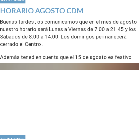
HORARIO AGOSTO CDM
Buenas tardes , os comunicamos que en el mes de agosto
nuestro horario será Lunes a Viernes de 7:00 a 21:45 y los
Sábados de 8:00 a 14:00. Los domingos permanecerá
cerrado el Centro .
Ademàs tened en cuenta que el 15 de agosto es festivo
nacional, La Asunción de la Vigen, y el Centro permanecerá
cerrado .
Por el contrario la Piscina de Verano al ser una instalación
de temporada abrirá todos los días dentro de su horario
habitual durante el mes de agosto.
Gracias.
CDM