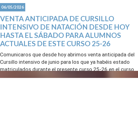
06/05/2026
VENTA ANTICIPADA DE CURSILLO
INTENSIVO DE NATACIÓN DESDE HOY
HASTA EL SÁBADO PARA ALUMNOS
ACTUALES DE ESTE CURSO 25-26
Comunicaros que desde hoy abrimos venta anticipada del
Cursillo intensivo de junio para los que ya habéis estado
matriculados durante el presente curso 25-26 en el curso
de natación en el CDM.
El cursillo es de dos días a la semana y el precio es el
mismo del año pasado, 45€ para preescolares y 38€
escolares y la venta anticipada es desde hoy mismo hasta
el próximo sábado.
A partir del lunes 11 las plazas sobrantes se pondrán a
disposición de nuevos alumnos