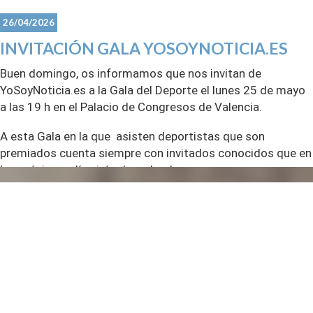
26/04/2026
INVITACIÓN GALA YOSOYNOTICIA.ES
Buen domingo, os informamos que nos invitan de
YoSoyNoticia.es a la Gala del Deporte el lunes 25 de mayo
a las 19 h en el Palacio de Congresos de Valencia.
A esta Gala en la que asisten deportistas que son
premiados cuenta siempre con invitados conocidos que en
los próximos días irán desvelando.
Quien quiera asistir tenéis un correo en la imagen ( os lo
copio no obstante : vflorenzo@yosoynoticia.es) y diciendo
que sois invitados del CDM os confirmarán asistencia .
saludos
CDM