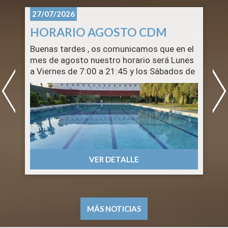
27/07/2026
HORARIO AGOSTO CDM
Buenas tardes , os comunicamos que en el
S
mes de agosto nuestro horario será Lunes
a Viernes de 7:00 a 21:45 y los Sábados de
8:00 a 14:00. Los domingos permanecerá
cerrado el Centro .
Ademàs tened en cuenta que el 15 de
agosto es festivo nacional, La Asunción de
la Vigen, y el Centro permanecerá cerrado .
n
Por el contrario la Piscina de Verano al ser
una instalación de temporada abrirá todos
VER DETALLE
los días dentro de su horario habitual
durante el mes de agosto.
Gracias.
CDM
MÁS NOTICIAS