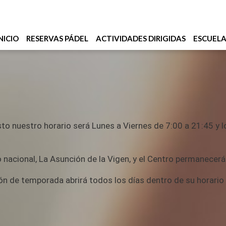
NICIO
RESERVAS PÁDEL
ACTIVIDADES DIRIGIDAS
ESCUEL
o nuestro horario será Lunes a Viernes de 7:00 a 21:45 y 
nacional, La Asunción de la Vigen, y el Centro permanecerá
ción de temporada abrirá todos los días dentro de su horari