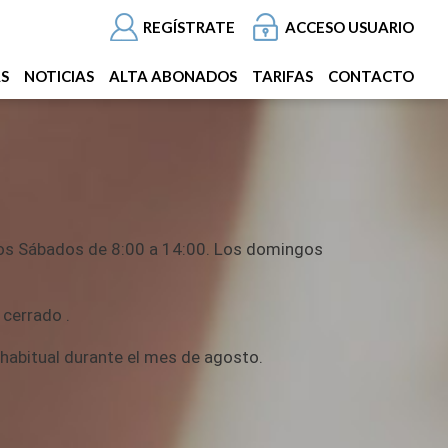
REGÍSTRATE
ACCESO USUARIO
AS
NOTICIAS
ALTA ABONADOS
TARIFAS
CONTACTO
los Sábados de 8:00 a 14:00. Los domingos
 cerrado .
o habitual durante el mes de agosto.