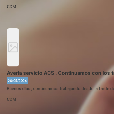
CDM
Avería servicio ACS . Continuamos con los t
20/05/2026
Buenos días , continuamos trabajando desde la tarde de
CDM