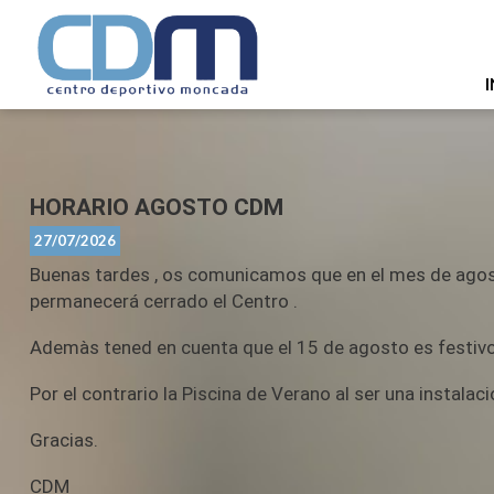
I
HORARIO AGOSTO CDM
27/07/2026
Buenas tardes , os comunicamos que en el mes de agost
permanecerá cerrado el Centro .
Ademàs tened en cuenta que el 15 de agosto es festivo 
Por el contrario la Piscina de Verano al ser una instala
Gracias.
CDM