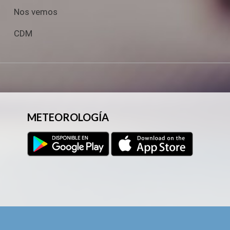
Nos vemos
CDM
METEOROLOGÍA