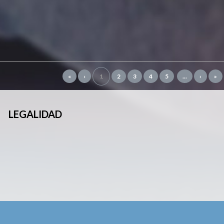
«
‹
1
2
3
4
5
...
›
»
LEGALIDAD