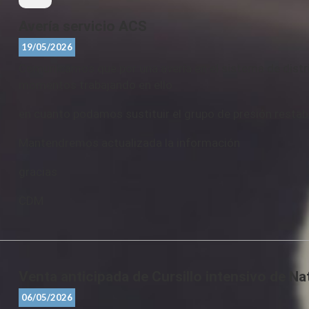
Avería servicio ACS
19/05/2026
Comunicamos que por una avería en el sistema de distri
momentos trabajando en ello .
en cuanto podamos sustituir el grupo de presión restab
Mantendremos actualizada la información
gracias
CDM
Venta anticipada de Cursillo intensivo de N
06/05/2026