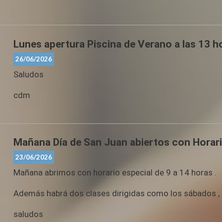
Lunes apertura Piscina de Verano a las 13 h
26/06/2026
Saludos
cdm
Mañana Día de San Juan abiertos con Horari
23/06/2026
Mañana abrimos con horario especial de 9 a 14 horas .
Además habrá dos clases dirigidas como los sábados , B
saludos