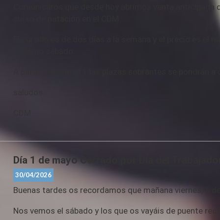
Comunicaros que desde hoy abrimos venta anticipada del
curso de natación en el CDM.
El cursillo es de dos días a la semana y el precio es e
próximo sábado.
A partir del lunes 11 las plazas sobrantes se pondrán 
saludos
CDM
Día 1 de mayo Cerrado por Día del Trabajado
30/04/2026
Buenas tardes os recordamos que mañana viernes, 1 de 
Nos vemos el sábado y los que os vayáis de puente reco