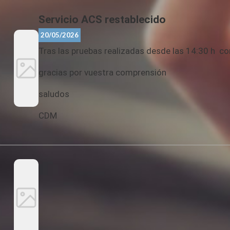
Servicio ACS restablecido
20/05/2026
Tras las pruebas realizadas desde las 14:30 h co
gracias por vuestra comprensión
saludos
CDM