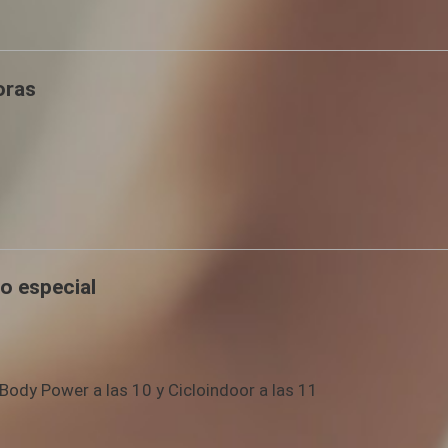
oras
o especial
ody Power a las 10 y Cicloindoor a las 11