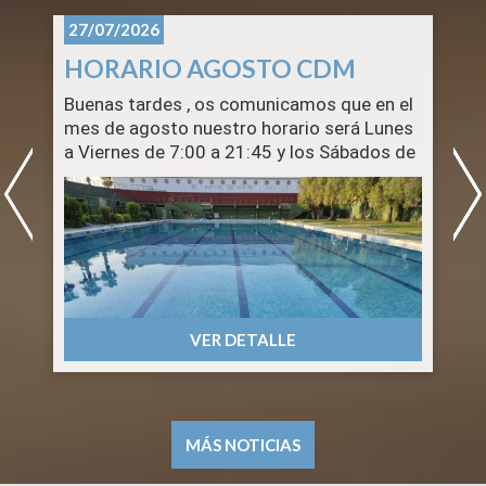
27/07/2026
HORARIO AGOSTO CDM
Buenas tardes , os comunicamos que en el
S
mes de agosto nuestro horario será Lunes
a Viernes de 7:00 a 21:45 y los Sábados de
8:00 a 14:00. Los domingos permanecerá
cerrado el Centro .
Ademàs tened en cuenta que el 15 de
agosto es festivo nacional, La Asunción de
la Vigen, y el Centro permanecerá cerrado .
n
Por el contrario la Piscina de Verano al ser
una instalación de temporada abrirá todos
VER DETALLE
los días dentro de su horario habitual
durante el mes de agosto.
Gracias.
CDM
MÁS NOTICIAS